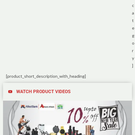
c
a
t
e
g
o
r
y
]
[product_short_description_with_heading]
WATCH PRODUCT VIDEOS