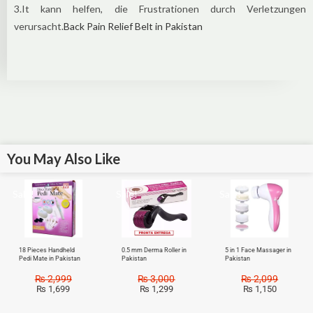
3.It kann helfen, die Frustrationen durch Verletzungen
verursacht.
Back Pain Relief Belt in Pakistan
You May Also Like
Sale!
Sale!
Sale!
18 Pieces Handheld
0.5 mm Derma Roller in
5 in 1 Face Massager in
Pedi Mate in Pakistan
Pakistan
Pakistan
₨
2,999
₨
3,000
₨
2,099
₨
1,699
₨
1,299
₨
1,150