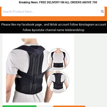
Breaking News: FREE DELIVERY ON ALL ORDERS ABOVE 700
Please like my facebook page , and tiktok account follow &instagram account
follow &youtube channal name telebrandshop