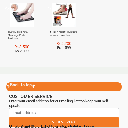
Sale!
Sale!
Electric EMS Foot
B Tall – Height Increase
Massage Pad in
Insole in Pakistan
Pakistan
₨
3,200
₨
3,500
₨
1,599
₨
2,099
Back to top
CUSTOMER SERVICE
Enter your email address for our mailing list top keep your self
update
SUBSCRIBE
Tele Brand Store, baket town stop shahdara lahore